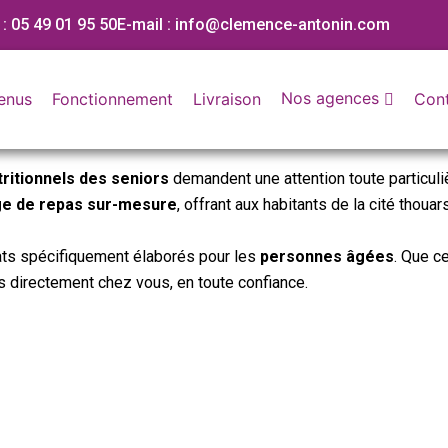
 :
05 49 01 95 50
E-mail :
info@clemence-antonin.com
Nos agences
enus
Fonctionnement
Livraison
Con
ritionnels des seniors
demandent une attention toute particuliè
ge de repas sur-mesure
, offrant aux habitants de la cité tho
plats spécifiquement élaborés pour les
personnes âgées
. Que ce
s directement chez vous, en toute confiance.
Nous contacter
Nos menus