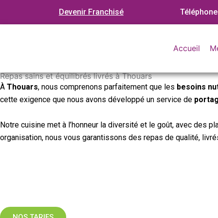
Aller
Devenir Franchisé
Téléphone
au
contenu
Accueil
M
Repas sains et équilibrés livrés à Thouars
À
Thouars
, nous comprenons parfaitement que les
besoins nut
cette exigence que nous avons développé un service de
porta
Notre cuisine met à l’honneur la diversité et le goût, avec des 
organisation, nous vous garantissons des repas de qualité, livré
NOS TARIFS